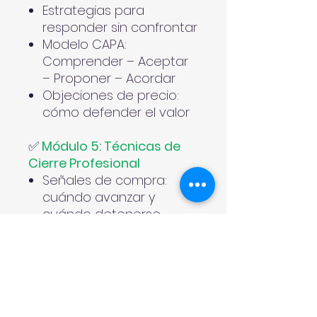
Estrategias para
responder sin confrontar
Modelo CAPA:
Comprender – Aceptar
– Proponer – Acordar
Objeciones de precio:
cómo defender el valor
✅
Módulo 5: Técnicas de
Cierre Profesional
Señales de compra:
cuándo avanzar y
cuándo detenerse
Cierres suaves, directos,
alternativos y de
urgencia
Cierre emocional vs.
cierre racional
Cómo cerrar sin