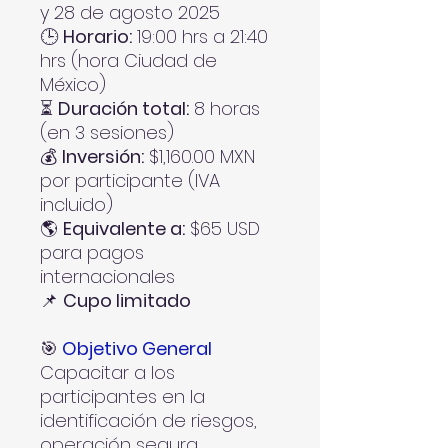
y 28 de agosto 2025
🕒
Horario:
19:00 hrs a 21:40
hrs (hora Ciudad de
México)
⏳
Duración total:
8 horas
(en 3 sesiones)
💰
Inversión:
$1,160.00 MXN
por participante (IVA
incluido)
🌎
Equivalente a:
$65 USD
para pagos
internacionales
📌
Cupo limitado
🎯
Objetivo General
Capacitar a los
participantes en la
identificación de riesgos,
operación segura,