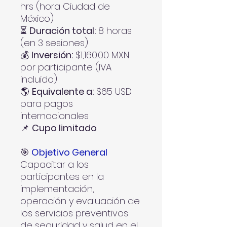
hrs (hora Ciudad de
México)
⏳
Duración total:
8 horas
(en 3 sesiones)
💰
Inversión:
$1,160.00 MXN
por participante (IVA
incluido)
🌎
Equivalente a:
$65 USD
para pagos
internacionales
📌
Cupo limitado
🎯
Objetivo General
Capacitar a los
participantes en la
implementación,
operación y evaluación de
los servicios preventivos
de seguridad y salud en el