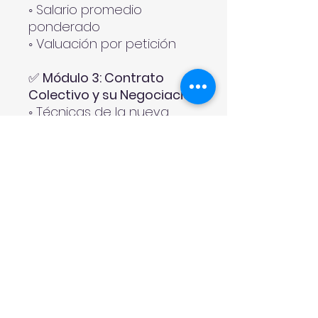
◦ Salario promedio
ponderado
◦ Valuación por petición
✅
Módulo 3: Contrato
Colectivo y su Negociación
◦ Técnicas de la nueva
negociación
◦ Administración del
contrato colectivo
◦ Legitimación del Contrato
Colectivo de Trabajo y
Constancia de
Representatividad
✅ Proceso de Inscripción
Si estás interesado en participar,