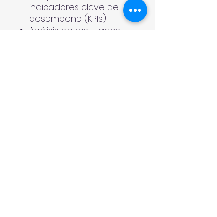
indicadores clave de
desempeño (KPIs)
Análisis de resultados
para la mejora continua
Toma de decisiones
basada en datos y
observación directa
✅
Módulo 5: Ejecución,
Seguimiento y Mejora
Continua
Alineación de
actividades con los
objetivos del
área/empresa
Supervisión activa y
seguimiento de
compromisos
Detección temprana de