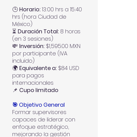
🕒
Horario:
13:00 hrs a 15:40
hrs (hora Ciudad de
México)
⏳
Duración Total:
8 horas
(en 3 sesiones)
💸
Inversión:
$1,595.00 MXN
por participante (IVA
incluido)
🌍
Equivalente a:
$84 USD
para pagos
internacionales
📌
Cupo limitado
🎯 Objetivo General
Formar supervisores
capaces de liderar con
enfoque estratégico,
mejorando la gestión