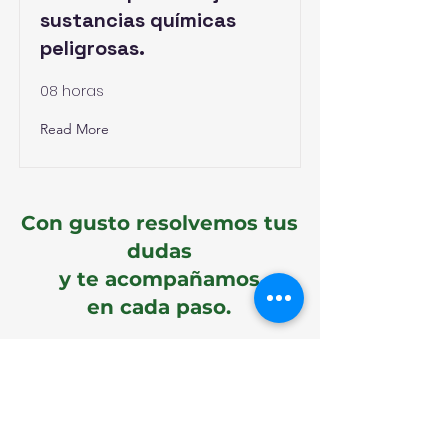
sustancias químicas
peligrosas.
08 horas
Read More
Con gusto resolvemos tus
dudas
y te acompañamos
en cada paso.
Abigail Serrano Salinas
👤
Dirección de Operaciones
✉️
abigail@aysg.lat
|📱+52
(442) 236 3716