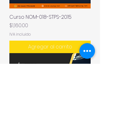
Curso NOM-018-STPS-2015
Precio
$1,160.00
IVA incluido
Agregar al carrito